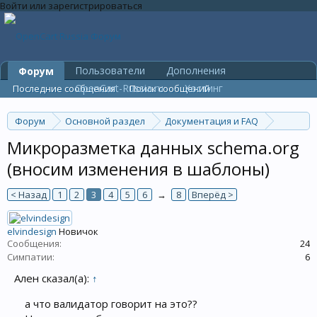
Войти или зарегистрироваться
Пользователи
Дополнения
Форум
OpenCart-Russia.ru
Хостинг
Последние сообщения
Поиск сообщений
Форум
Основной раздел
Документация и FAQ
Инструкции и FAQ
Микроразметка данных schema.org
(вносим изменения в шаблоны)
< Назад
1
2
3
4
5
6
→
8
Вперёд >
elvindesign
Новичок
Сообщения:
24
Симпатии:
6
Ален сказал(а):
↑
а что валидатор говорит на это??