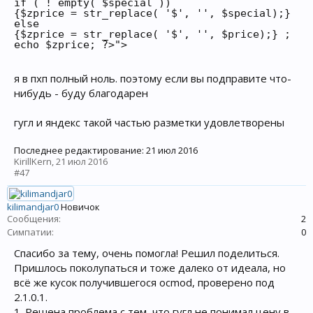
if ( ! empty( $special ))

{$zprice = str_replace( '$', '', $special);}

else

{$zprice = str_replace( '$', '', $price);} ;    
echo $zprice; ?>">

я в пхп полный ноль. поэтому если вы подправите что-
нибудь - буду благодарен
гугл и яндекс такой частью разметки удовлетворены
Последнее редактирование:
21 июл 2016
KirillKern
,
21 июл 2016
#47
kilimandjar0
Новичок
Сообщения:
2
Симпатии:
0
Спасибо за тему, очень помогла! Решил поделиться.
Пришлось поколупаться и тоже далеко от идеала, но
всё же кусок получившегося ocmod, проверено под
2.1.0.1.
1. Решена проблема с тем, что гугл не понимал цену в