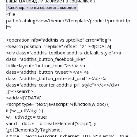
ваша ЦА вряд ли зависает в социалках )
Спойлер:
кнопки.оформить окмодом
<file
path="catalog/view/theme/*/template/product/product.tp
l">
<operation info="addthis vs uptolike" error="log">
<search position="replace" offset="2" ><![CDATA[
<div class="addthis_toolbox addthis_default_style"><a
class="addthis_button_facebook_like"
fb:like:layout="button_count"></a> <a
class="addthis_button_tweet"></a> <a
class="addthis_button_pinterest_pinit"></a> <a
class="addthis_counter addthis_pill_style"></a></div>
]]></search>
<add><![CDATA[
<script type="text/javascript">(function(w,doc) {
if (!w.__utlWdgt ) {
w.__utlWdgt = true;
var d = doc, s = d.createElement('script'), g =
'getElementsByTagName';
s.type = 'text/javascript'; s.charset='UTF-8'; s.async = true;