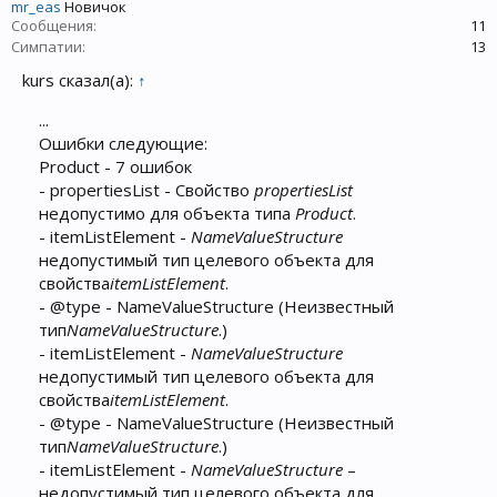
mr_eas
Новичок
Сообщения:
11
Симпатии:
13
kurs сказал(а):
↑
...
Ошибки следующие:
Product - 7 ошибок
- propertiesList - Свойство
propertiesList
недопустимо для объекта типа
Product
.
- itemListElement -
NameValueStructure
недопустимый тип целевого объекта для
свойства
itemListElement
.
- @type - NameValueStructure (Неизвестный
тип
NameValueStructure
.)
- itemListElement -
NameValueStructure
недопустимый тип целевого объекта для
свойства
itemListElement
.
- @type - NameValueStructure (Неизвестный
тип
NameValueStructure
.)
- itemListElement -
NameValueStructure
–
недопустимый тип целевого объекта для