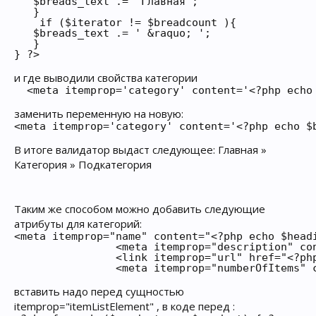
   $breads_text .= 'Главная';

   }

    if ($iterator != $breadcount ){

   $breads_text .= ' &raquo; ';

   }

} ?> 
и где выводили свойства категории
  <meta itemprop='category' content='<?php echo
заменить переменную на новую:
<meta itemprop='category' content='<?php echo $
В итоге валидатор выдаст следующее: Главная »
Категория » Подкатегория
Таким же способом можно добавить следующие
атрибуты для категорий:
<meta itemprop="name" content="<?php echo $headi
                <meta itemprop="description" con
                <link itemprop="url" href="<?php
вставить надо перед сущностью
itemprop="itemListElement" , в коде перед :