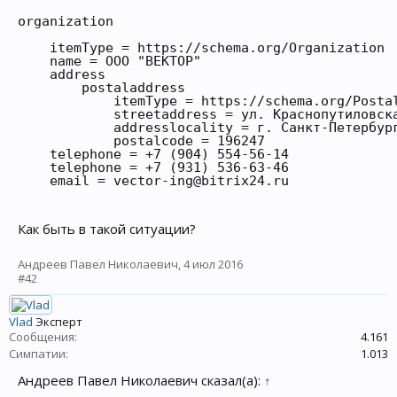
organization

    itemType = https://schema.org/Organization

    name = ООО "ВЕКТОР"

    address

        postaladdress

            itemType = https://schema.org/Postal
            streetaddress = ул. Краснопутиловска
            addresslocality = г. Санкт-Петербург
            postalcode = 196247

    telephone = +7 (904) 554-56-14

    telephone = +7 (931) 536-63-46

    email = vector-ing@bitrix24.ru
Как быть в такой ситуации?
Андреев Павел Николаевич
,
4 июл 2016
#42
Vlad
Эксперт
Сообщения:
4.161
Симпатии:
1.013
Андреев Павел Николаевич сказал(а):
↑