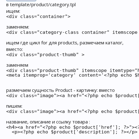
в template/product/category.tpl
ищем:
<div class="container">
заменяем:
<div class="category-class container" itemscope
ищем где цикл for для products, размечаем каталог,
вместо:
<div class="product-thumb" >
заменяем
<div class="product-thumb" itemscope itemtype="h
<meta itemprop='category' content='<?php echo $h
размечаем cущность Product - картинку: вместо
<div class="image"><a href="<?php echo $product
пишем:
<div class="image"><a href="<?php echo $product
название, описание и ссылку товара :
<h4><a href="<?php echo $product['href']; ?>"><?
  <p><?php echo $product['description']; ?></p>