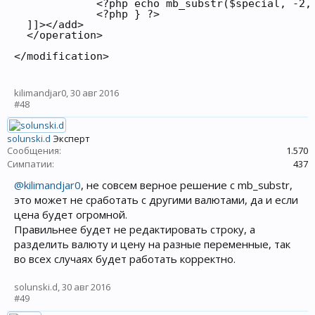
             <?php echo mb_substr($special, -2, 
             <?php } ?>

  ]]></add>

  </operation>

</modification>
kilimandjar0
,
30 авг 2016
#48
solunski.d
Эксперт
Сообщения:
1.570
Симпатии:
437
@kilimandjar0
, не совсем верное решение с mb_substr,
это может не сработать с другими валютами, да и если
цена будет огромной.
Правильнее будет не редактировать строку, а
разделить валюту и цену на разные переменные, так
во всех случаях будет работать корректно.
solunski.d
,
30 авг 2016
#49