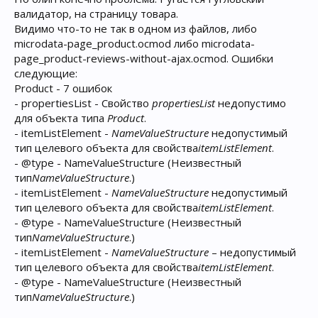
валидатор, на страницу товара.
Видимо что-то не так в одном из файлов, либо
microdata-page_product.ocmod либо microdata-
page_product-reviews-without-ajax.ocmod. Ошибки
следующие:
Product - 7 ошибок
- propertiesList - Свойство
propertiesList
недопустимо
для объекта типа
Product
.
- itemListElement -
NameValueStructure
недопустимый
тип целевого объекта для свойства
itemListElement
.
- @type - NameValueStructure (Неизвестный
тип
NameValueStructure
.)
- itemListElement -
NameValueStructure
недопустимый
тип целевого объекта для свойства
itemListElement
.
- @type - NameValueStructure (Неизвестный
тип
NameValueStructure
.)
- itemListElement -
NameValueStructure
– недопустимый
тип целевого объекта для свойства
itemListElement
.
- @type - NameValueStructure (Неизвестный
тип
NameValueStructure
.)