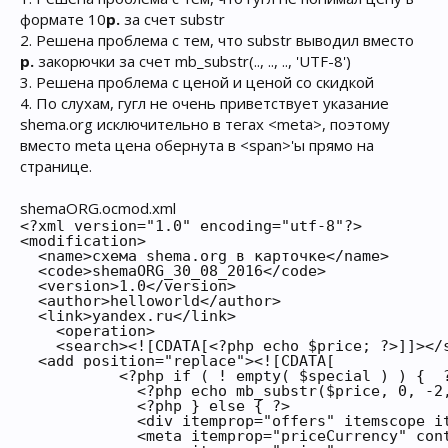
формате 10
р.
за счет substr
2. Решена проблема с тем, что substr выводил вместо
р.
закорючки за счет mb_substr(.., .., .., 'UTF-8')
3. Решена проблема с ценой и ценой со скидкой
4. По слухам, гугл не очень приветствует указание
shema.org исключительно в тегах <meta>, поэтому
вместо meta цена обернута в <span>'ы прямо на
странице.
shemaORG.ocmod.xml
<?xml version="1.0" encoding="utf-8"?>

<modification>

  <name>схема shema.org в карточке</name>

  <code>shemaORG_30_08_2016</code>

  <version>1.0</version>

  <author>helloworld</author>

  <link>yandex.ru</link>

    <operation>

    <search><![CDATA[<?php echo $price; ?>]]></s
  <add position="replace"><![CDATA[

           <?php if ( ! empty( $special ) ) {  ?
             <?php echo mb_substr($price, 0, -2,
             <?php } else { ?>

             <div itemprop="offers" itemscope it
             <meta itemprop="priceCurrency" cont