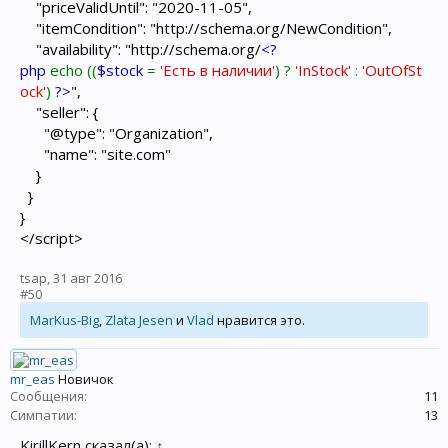
"priceValidUntil": "2020-11-05",
"itemCondition": "http://schema.org/NewCondition",
"availability": "http://schema.org/
<?
php
echo ((
$stock
=
'Есть в наличии'
) ?
'InStock'
:
'OutOfSt
ock'
)
?>
",
"seller": {
"@type": "Organization",
"name": "site.com"
}
}
}
</script>
tsap
,
31 авг 2016
#50
MarKus-Big
,
Zlata Jesen
и
Vlad
нравится это.
mr_eas
Новичок
Сообщения:
11
Симпатии:
13
KirillKern сказал(а):
↑