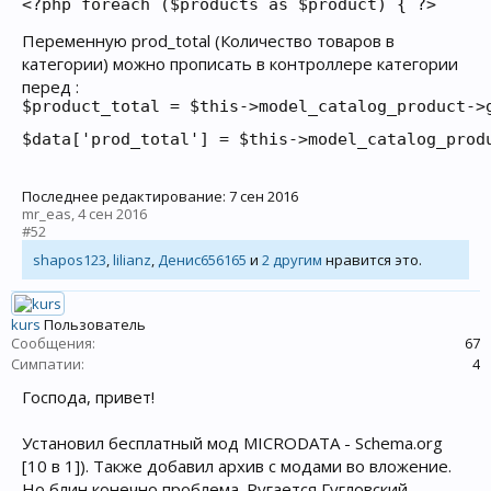
<?php foreach ($products as $product) { ?>
Переменную prod_total (Количество товаров в
категории) можно прописать в контроллере категории
перед :
$product_total = $this->model_catalog_product->
$data['prod_total'] = $this->model_catalog_prod
Последнее редактирование:
7 сен 2016
mr_eas
,
4 сен 2016
#52
shapos123
,
lilianz
,
Денис656165
и
2 другим
нравится это.
kurs
Пользователь
Сообщения:
67
Симпатии:
4
Господа, привет!
Установил бесплатный мод MICRODATA - Schema.org
[10 в 1]). Также добавил архив с модами во вложение.
Но блин конечно проблема. Ругается Гугловский