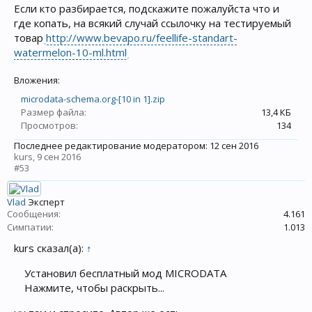
Если кто разбирается, подскажите пожалуйста что и
где копать, на всякий случай ссылочку на тестируемый
товар
http://www.bevapo.ru/feellife-standart-
watermelon-10-ml.html
Вложения:
microdata-schema.org-[10 in 1].zip
Размер файла:
13,4 КБ
Просмотров:
134
Последнее редактирование модератором:
12 сен 2016
kurs
,
9 сен 2016
#53
Vlad
Эксперт
Сообщения:
4.161
Симпатии:
1.013
kurs сказал(а):
↑
Установил бесплатный мод MICRODATA
Нажмите, чтобы раскрыть...