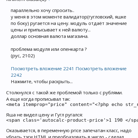
параллельно хочу спросить..
у меня в этом моменте валидатор(гугловский, яшке
по боку) ругается на цену. модуль отдаёт значение
цены и припысывает к ней валюту...
доллар основная валюта магазина.
проблема модуля или опенкарта ?
(рус, 2102)
Посмотреть вложение 2241
Посмотреть вложение
2242
Нажмите, чтобы раскрыть...
Столкнулся с такой же проблемой только с рублями.
А еще когда прописывал так:
<meta itemprop="price" content="<?php echo str_
Яша не видел цену и Гугл ругался:
<span class='autocalc-product-price'>1 190 </sp
Оказывается, в переменную price запечатан класс, надо
убрать тэги HTML и преобразовать в число - сделал