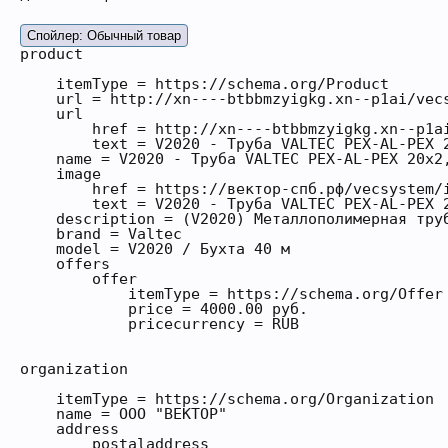
Спойлер:
Обычный товар
product

    itemType = https://schema.org/Product

    url = http://xn----btbbmzyigkg.xn--p1ai/vecs
    url

        href = http://xn----btbbmzyigkg.xn--p1ai
        text = V2020 - Труба VALTEC PEX-AL-PEX 2
    name = V2020 - Труба VALTEC PEX-AL-PEX 20х2,
    image

        href = https://вектор-спб.рф/vecsystem/i
        text = V2020 - Труба VALTEC PEX-AL-PEX 2
    description = (V2020) Металлополимерная тру
    brand = Valtec

    model = V2020 / Бухта 40 м

    offers

        offer

            itemType = https://schema.org/Offer

            price = 4000.00 руб.

            pricecurrency = RUB

organization

    itemType = https://schema.org/Organization

    name = ООО "ВЕКТОР"

    address

        postaladdress
