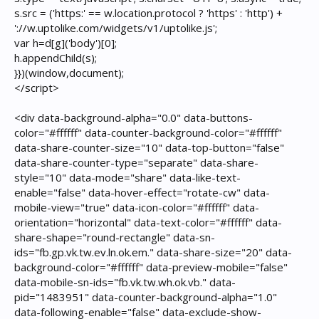
s.src = ('https:' == w.location.protocol ? 'https' : 'http') +
'://w.uptolike.com/widgets/v1/uptolike.js';
var h=d[g]('body')[0];
h.appendChild(s);
}})(window,document);
</script>
<div data-background-alpha="0.0" data-buttons-
color="#ffffff" data-counter-background-color="#ffffff"
data-share-counter-size="10" data-top-button="false"
data-share-counter-type="separate" data-share-
style="10" data-mode="share" data-like-text-
enable="false" data-hover-effect="rotate-cw" data-
mobile-view="true" data-icon-color="#ffffff" data-
orientation="horizontal" data-text-color="#ffffff" data-
share-shape="round-rectangle" data-sn-
ids="fb.gp.vk.tw.ev.ln.ok.em." data-share-size="20" data-
background-color="#ffffff" data-preview-mobile="false"
data-mobile-sn-ids="fb.vk.tw.wh.ok.vb." data-
pid="1483951" data-counter-background-alpha="1.0"
data-following-enable="false" data-exclude-show-