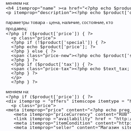
меняем на:
<h4 itemprop="name" ><a href="<?php echo $produ
<p itemprop="description"><?php echo $product['
параметры товара - цена, наличие, состояние, кто
продавец:
<?php if ($product['price']) { ?>

  <p class="price">

  <?php if (!$product['special']) { ?>

  <?php echo $product['price']; ?>

  <?php } else { ?>

  <span class="price-new"><?php echo $product['
  <?php } ?>

  <?php if ($product['tax']) { ?>

  <span class="price-tax"><?php echo $text_tax; 
  <?php } ?>

  </p>

  <?php } ?>
меняем на:
<?php if ($product['price']) { ?>

<div itemprop = "offers" itemscope itemtype = "h
  <p class="price">

<meta itemprop="price" content="<?php echo preg
   <meta itemprop="priceCurrency" content="RUB" 
   <link itemprop ="availability" href = "http:/
   <meta itemprop="itemCondition" content="http:
   <meta itemprop="seller" content="Магазин site