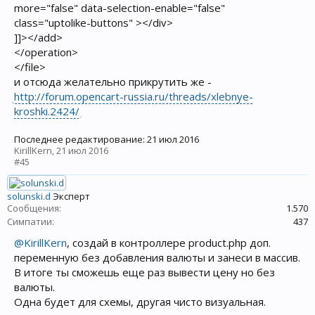
more="false" data-selection-enable="false"
class="uptolike-buttons" ></div>
]]></add>
</operation>
</file>
и отсюда желательно прикрутить же -
http://forum.opencart-russia.ru/threads/xlebnye-
kroshki.2424/
Последнее редактирование:
21 июл 2016
KirillKern
,
21 июл 2016
#45
solunski.d
Эксперт
Сообщения:
1.570
Симпатии:
437
@KirillKern
, создай в контроллере product.php доп.
переменную без добавления валюты и занеси в массив.
В итоге ты сможешь еще раз вывести цену но без
валюты.
Одна будет для схемы, другая чисто визуальная.