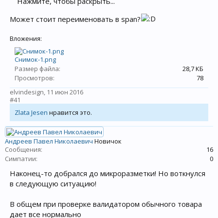
Нажмите, чтобы раскрыть...
Может стоит переименовать в span?
Вложения:
Снимок-1.png
Размер файла:
28,7 КБ
Просмотров:
78
elvindesign
,
11 июн 2016
#41
Zlata Jesen
нравится это.
Андреев Павел Николаевич
Новичок
Сообщения:
16
Симпатии:
0
Наконец-то добрался до микроразметки! Но воткнулся
в следующую ситуацию!
В общем при проверке валидатором обычного товара
дает все нормально