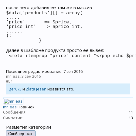
после чего добавил ее там же в массив
$data['products'][] = array(

.....

'price'       => $price,

'price_int'   => $price_int,

......

);

            }
далее в шаблоне продукта просто ее вывел:
 <meta itemprop="price" content="<?php echo $pr
Последнее редактирование:
7 сен 2016
mr_eas
,
3 сен 2016
#51
ger073
и
Zlata Jesen
нравится это.
mr_eas
Новичок
Сообщения:
11
Симпатии:
13
Разметил категории
Спойлер:
так: