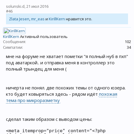
solunski.d
,
21 июл 2016
#46
Zlata Jesen
,
mr_eas
и
KirillKern
нравится это.
KirillKern
Активный пользователь
Сообщения:
102
Симпатии:
34
мне на форуме не хватает пометки "я полный нуб в пхп"
под аватаркой.. и отправка меня в контроллер это
полный трындец для меня (
ничерта не понял. две похожих темы от одного юзера.
кто будет ковыряться здесь - рядом идёт
похожая
тема про микроразметку
сделал таким образом с выводом цены:
<meta itemprop="price" content="<?php
