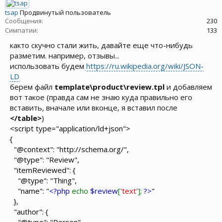
tsap
Продвинутый пользователь
Сообщения:
230
Симпатии:
133
както скучно стали жить, давайте еще что-нибудь
разметим. например, отзывы...
использовать будем
https://ru.wikipedia.org/wiki/JSON-
LD
берем файл
template\product\review.tpl
и добавляем
вот такое (правда сам не знаю куда правильно его
вставить, вначале или вконце, я вставил после
</table>
)
<script type="application/ld+json">
{
"@context": "http://schema.org/",
"@type": "Review",
"itemReviewed": {
"@type": "Thing",
"name": "
<?php
echo
$review
[
'text'
];
?>
"
},
"author": {