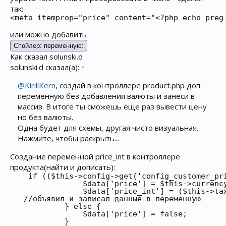
так:
<meta itemprop="price" content="<?php echo preg
или можно добавить
Спойлер:
переменную:
Как сказал solunski.d
solunski.d сказал(а):
↑
@KirillKern
, создай в контроллере product.php доп.
переменную без добавления валюты и занеси в
массив. В итоге ты сможешь еще раз вывести цену
но без валюты.
Одна будет для схемы, другая чисто визуальная.
Нажмите, чтобы раскрыть...
Создание переменной price_int в контроллере
продукта(найти и дописать):
    if (($this->config->get('config_customer_pr
                $data['price'] = $this->currenc
                $data['price_int'] = ($this->ta
   //объявил и записал данные в переменную

            } else {

                $data['price'] = false;

            }