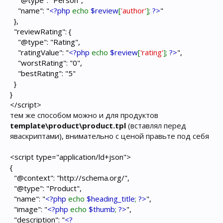
"@type": "Person",
"name": "
<?php
echo
$review
[
'author'
];
?>
"
},
"reviewRating": {
"@type": "Rating",
"ratingValue": "
<?php
echo
$review
[
'rating'
];
?>
",
"worstRating": "0",
"bestRating": "5"
}
}
</script>
тем же способом можно и для продуктов
template\product\product.tpl
(вставлял перед
яваскриптами), внимательно с ценой правьте под себя
<script type="application/ld+json">
{
"@context": "http://schema.org/",
"@type": "Product",
"name": "
<?php
echo
$heading_title
;
?>
",
"image": "
<?php
echo
$thumb
;
?>
",
"description": "
<?