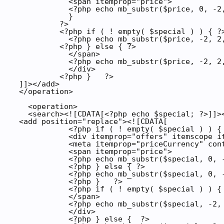
             <span itemprop="price">

             <?php echo mb_substr($price, 0, -2,
             }

           ?>

           <?php if ( ! empty( $special ) ) { ?>
             <?php echo mb_substr($price, -2, 2,
           <?php } else { ?>

             </span>

             <?php echo mb_substr($price, -2, 2,
             </div>

           <?php }   ?>

  ]]></add>

  </operation>

    <operation>

    <search><![CDATA[<?php echo $special; ?>]]><
  <add position="replace"><![CDATA[

             <?php if ( ! empty( $special ) ) { 
             <div itemprop="offers" itemscope it
             <meta itemprop="priceCurrency" cont
             <span itemprop="price">

             <?php echo mb_substr($special, 0, -
             <?php } else { ?>

             <?php echo mb_substr($special, 0, -
             <?php }   ?>

             <?php if ( ! empty( $special ) ) { 
             </span>

             <?php echo mb_substr($special, -2, 
             </div>

             <?php } else {  ?>
