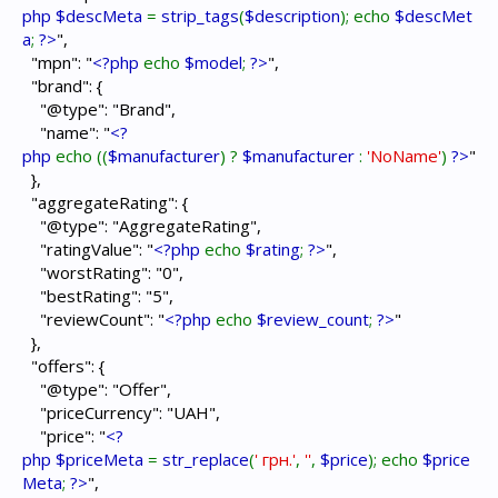
php $descMeta
=
strip_tags
(
$description
); echo
$descMet
a
;
?>
",
"mpn": "
<?php
echo
$model
;
?>
",
"brand": {
"@type": "Brand",
"name": "
<?
php
echo ((
$manufacturer
) ?
$manufacturer
:
'NoName'
)
?>
"
},
"aggregateRating": {
"@type": "AggregateRating",
"ratingValue": "
<?php
echo
$rating
;
?>
",
"worstRating": "0",
"bestRating": "5",
"reviewCount": "
<?php
echo
$review_count
;
?>
"
},
"offers": {
"@type": "Offer",
"priceCurrency": "UAH",
"price": "
<?
php $priceMeta
=
str_replace
(
' грн.'
,
''
,
$price
); echo
$price
Meta
;
?>
",