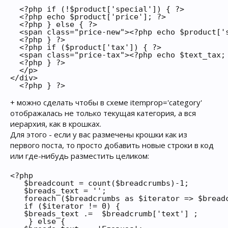
  <?php if (!$product['special']) { ?>

  <?php echo $product['price']; ?>

  <?php } else { ?>

  <span class="price-new"><?php echo $product['
  <?php } ?>

  <?php if ($product['tax']) { ?>

  <span class="price-tax"><?php echo $text_tax; 
  <?php } ?>

  </p>

</div>

  <?php } ?>
+ можно сделать чтобы в схеме itemprop='category'
отображалась не только текущая категория, а вся
иерархия, как в крошках.
Для этого - если у вас размечены крошки как из
первого поста, то просто добавить новые строки в код
или где-нибудь разместить целиком:
<?php

   $breadcount = count($breadcrumbs)-1;

   $breads_text = '';

   foreach ($breadcrumbs as $iterator => $breadc
   if ($iterator != 0) {

   $breads_text .=  $breadcrumb['text'] ;

    } else {
