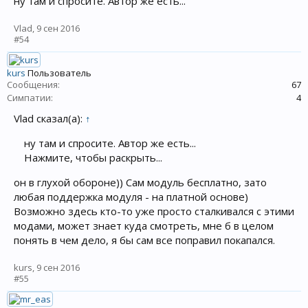
ну там и спросите. Автор же есть...
Vlad
,
9 сен 2016
#54
kurs
Пользователь
Сообщения:
67
Симпатии:
4
Vlad сказал(а):
↑
ну там и спросите. Автор же есть...
Нажмите, чтобы раскрыть...
он в глухой обороне)) Сам модуль бесплатно, зато
любая поддержка модуля - на платной основе)
Возможно здесь кто-то уже просто сталкивался с этими
модами, может знает куда смотреть, мне б в целом
понять в чем дело, я бы сам все поправил покапался.
kurs
,
9 сен 2016
#55