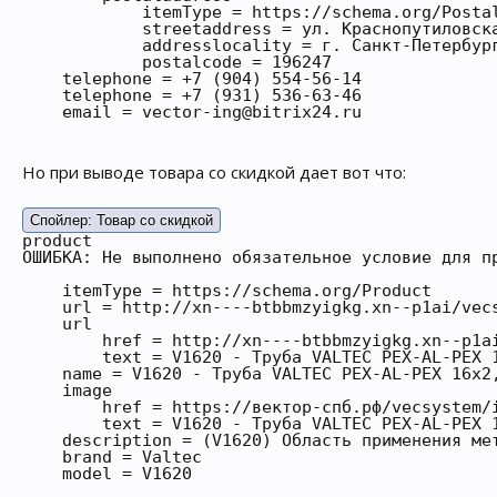
            itemType = https://schema.org/Postal
            streetaddress = ул. Краснопутиловска
            addresslocality = г. Санкт-Петербург
            postalcode = 196247

    telephone = +7 (904) 554-56-14

    telephone = +7 (931) 536-63-46

    email = vector-ing@bitrix24.ru
Но при выводе товара со скидкой дает вот что:
Спойлер:
Товар со скидкой
product

ОШИБКА: Не выполнено обязательное условие для пр
    itemType = https://schema.org/Product

    url = http://xn----btbbmzyigkg.xn--p1ai/vecs
    url

        href = http://xn----btbbmzyigkg.xn--p1ai
        text = V1620 - Труба VALTEC PEX-AL-PEX 1
    name = V1620 - Труба VALTEC PEX-AL-PEX 16х2,
    image

        href = https://вектор-спб.рф/vecsystem/i
        text = V1620 - Труба VALTEC PEX-AL-PEX 1
    description = (V1620) Область применения ме
    brand = Valtec

    model = V1620
