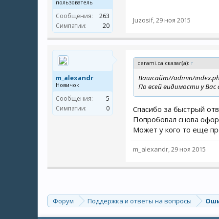
пользователь
Сообщения:
263
Juzosif
,
29 ноя 2015
Симпатии:
20
cerami.ca сказал(а):
↑
m_alexandr
Вашсайт//admin/index.php
Новичок
По всей видимости у Вас
Сообщения:
5
Симпатии:
0
Спасибо за быстрый отве
Попробовал снова оформ
Может у кого то еще пр
m_alexandr
,
29 ноя 2015
Форум
Поддержка и ответы на вопросы
Оши