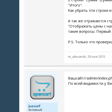
"Итого".
Как убрать эти строки и
А так же отражаются стр
"Отображать цены с нал
такие вопросы. Первый 
P.S. Только что провер
m_alexandr
,
29 ноя 2015
Вашсайт//admin/index.ph
По всей видимости у Ва
Juzosif
Активный