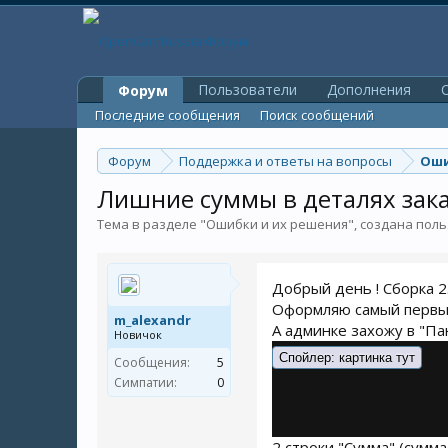
Пользователи
Дополнения
O
Форум
Последние сообщения
Поиск сообщений
Форум
Поддержка и ответы на вопросы
Оши
Лишние суммы в деталях зак
Тема в разделе "
Ошибки и их решения
", создана по
Добрый день ! Сборка 2.
Оформляю самый первый
m_alexandr
А админке захожу в "Па
Новичок
Спойлер:
картинка тут
Сообщения:
5
Симпатии:
0
2 строки "Сумма" (сумма