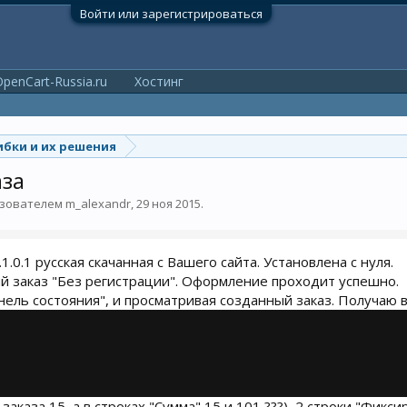
Войти или зарегистрироваться
penCart-Russia.ru
Хостинг
бки и их решения
аза
льзователем
m_alexandr
,
29 ноя 2015
.
1.0.1 русская скачанная с Вашего сайта. Установлена с нуля.
 заказ "Без регистрации". Оформление проходит успешно.
нель состояния", и просматривая созданный заказ. Получаю в
 заказа 15, а в строках "Сумма" 15 и 101 ???), 2 строки "Фикс