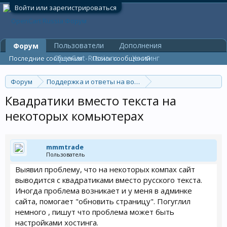
Войти или зарегистрироваться
Пользователи
Дополнения
Форум
OpenCart-Russia.ru
Хостинг
Последние сообщения
Поиск сообщений
Форум
Поддержка и ответы на вопросы
Ошибки и их решения
Квадратики вместо текста на
некоторых комьютерах
mmmtrade
Пользователь
Выявил проблему, что на некоторых компах сайт
выводится с квадратиками вместо русского текста.
Иногда проблема возникает и у меня в админке
сайта, помогает "обновить страницу". Погуглил
немного , пишут что проблема может быть
настройками хостинга.