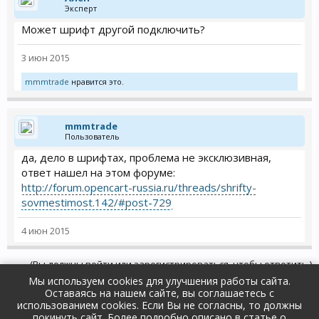
Эксперт
Может шрифт другой подключить?
3 июн 2015
mmmtrade
нравится это.
mmmtrade
Пользователь
да, дело в шрифтах, проблема не эксклюзивная,
ответ нашел на этом форуме:
http://forum.opencart-russia.ru/threads/shrifty-
sovmestimost.142/#post-729
4 июн 2015
(Вы должны войти или зарегистрироваться, чтобы ответить.)
Мы используем cookies для улучшения работы сайта.
Оставаясь на нашем сайте, вы соглашаетесь с
Форум
Поддержка и ответы на вопросы
использованием cookies. Если Вы не согласны, то должны
Ошибки и их решения
покинуть сайт. Более подробно описано в
статье о