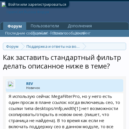
Войти или зарегистрироваться
Пользователи
Дополнения
Форум
OpenCart-Russia.ru
Хостинг
Последние сообщения
Поиск сообщений
Форум
Поддержка и ответы на вопросы
Общие вопросы
Как заставить стандартный фильтр
делать описанное ниже в теме?
REV
Новичок
Я использую сейчас MegaFilterPro, но у него есть
один просак в плане ссылок: когда включаешь сео, то
ссылки типа desktops/mfp,width[1] нет возможности
скопировать/открыть в новом окне. (пишет, что
страница не найдена). В то время как если не
включать поддержку сео в данном модуле, то все