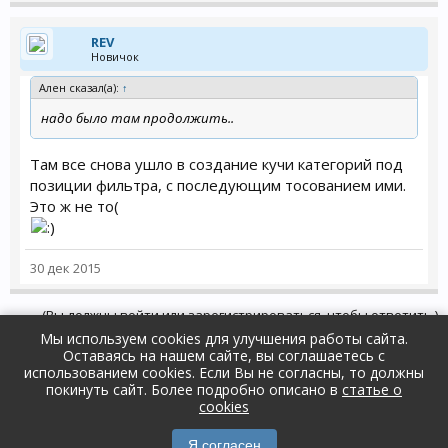
REV
Новичок
Ален сказал(а):
↑
надо было там продолжить..
Там все снова ушло в создание кучи категорий под
позиции фильтра, с последующим тосованием ими.
Это ж не то(
30 дек 2015
(Вы должны войти или зарегистрироваться, чтобы ответить.)
Мы используем cookies для улучшения работы сайта.
Оставаясь на нашем сайте, вы соглашаетесь с
Форум
Поддержка и ответы на вопросы
использованием cookies. Если Вы не согласны, то должны
Общие вопросы
покинуть сайт. Более подробно описано в
статье о
Russian (RU)
Обратная связь
Помощь
cookies
Условия и правила
Политика конфиденциальности
Forum software by XenForo™
Я согласен