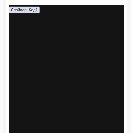
Спойлер:
Код1