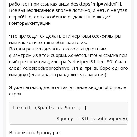
работает при ссылках вида desktops?mfp=width[1].
Все вышеописанное вполне логично, и нет, я не упал
в край! Но, есть особенно отдаленные люди/
конторы/ситуации.
Что приходится делать эти чертовы сео-фильтры,
или как хотите так и обзывайте их.
Вот я и решил сделать это со стандартным
фильтром из этой сборки. Хочется, чтобы ссылка при
выборе позиции фильтра (velosipedi&filter=80) была
след.: velosipedi/dorozhniye. И т.д. при выборе одного
или двух(если два то разделитель запятая).
Я уже пытался, делать так: в файле seo_url.php после
строк
foreach ($parts as $part) {

                $query = $this->db->query("SE
Вставляю наброску раз: