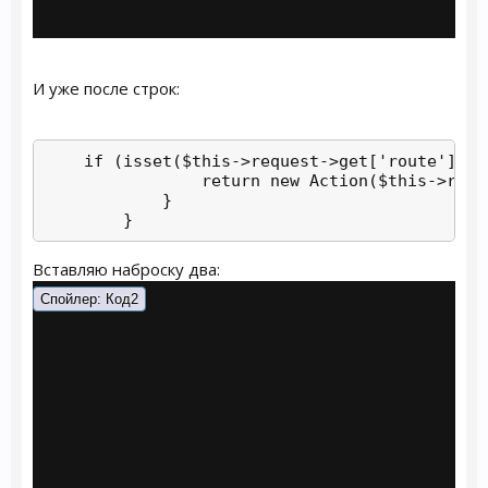
И уже после строк:
    if (isset($this->request->get['route'])) {
                return new Action($this->requ
            }             

        }
Вставляю наброску два:
Спойлер:
Код2