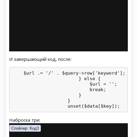
И завершающий код, после:
    $url .= '/' . $query->row['keyword'];

                        } else {

                            $url = '';

                            break;

                        }

                    }

                    unset($data[$key]);
Наброска три:
Спойлер:
Код3