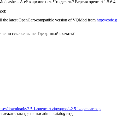
cashe... А её в архиве нет. Что делать? Версия opencart 1.5.6.4
mod:
tall the latest OpenCart-compatible version of VQMod from
http://code
иве по ссылке выше. Где данный скачать?
ases/download/v2.5.1-opencart.zip/vqmod-2.5.1-opencart.zip
ет лежать там где папки admin catalog итд