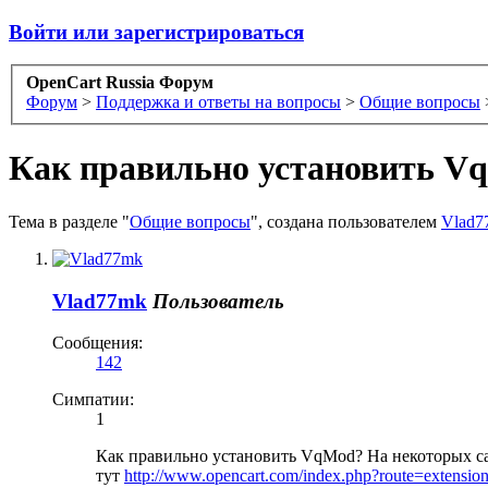
Войти или зарегистрироваться
OpenCart Russia Форум
Форум
>
Поддержка и ответы на вопросы
>
Общие вопросы
Как правильно установить V
Тема в разделе "
Общие вопросы
", создана пользователем
Vlad7
Vlad77mk
Пользователь
Сообщения:
142
Симпатии:
1
Как правильно установить VqMod? На некоторых сай
тут
http://www.opencart.com/index.php?route=extensio