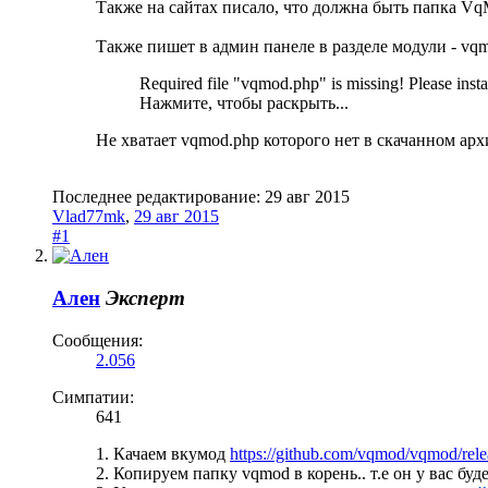
Также на сайтах писало, что должна быть папка VqMod
Также пишет в админ панеле в разделе модули - vq
Required file "vqmod.php" is missing! Please ins
Нажмите, чтобы раскрыть...
Не хватает vqmod.php которого нет в скачанном арх
Последнее редактирование:
29 авг 2015
Vlad77mk
,
29 авг 2015
#1
Ален
Эксперт
Сообщения:
2.056
Симпатии:
641
1. Качаем вкумод
https://github.com/vqmod/vqmod/rele
2. Копируем папку vqmod в корень.. т.е он у вас буд