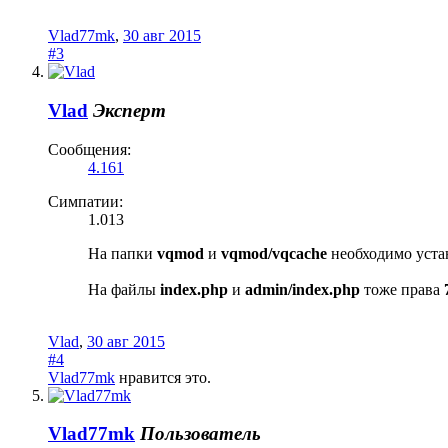
Vlad77mk
,
30 авг 2015
#3
Vlad
Эксперт
Сообщения:
4.161
Симпатии:
1.013
На папки
vqmod
и
vqmod/vqcache
необходимо уста
На файлы
index.php
и
admin/index.php
тоже права
Vlad
,
30 авг 2015
#4
Vlad77mk
нравится это.
Vlad77mk
Пользователь