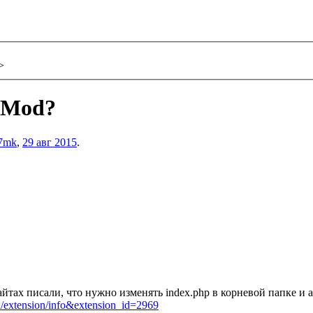
>
qMod?
7mk
,
29 авг 2015
.
тах писали, что нужно изменять index.php в корневой папке и 
n/extension/info&extension_id=2969