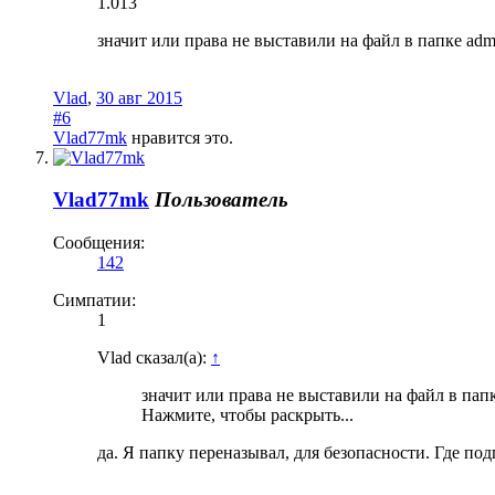
1.013
значит или права не выставили на файл в папке adm
Vlad
,
30 авг 2015
#6
Vlad77mk
нравится это.
Vlad77mk
Пользователь
Сообщения:
142
Симпатии:
1
Vlad сказал(а):
↑
значит или права не выставили на файл в пап
Нажмите, чтобы раскрыть...
да. Я папку переназывал, для безопасности. Где по