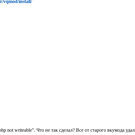
/vqmod/install/
hp not writeable". Что не так сделал? Все от старого вкумода уд