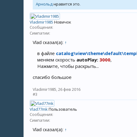
Арнольд
нравится это.
Vladimir1985
Новичок
Сообщения:
Симпатии:
Vlad сказал(а):
↑
в файле
catalog\view\theme\default\templ
меняем скорость
autoPlay:
3000
,
Нажмите, чтобы раскрыть...
спасибо большое
Vladimir1985
,
26 фев 2016
#3
Vlad77mk
Пользователь
Сообщения:
Симпатии:
Vlad сказал(а):
↑