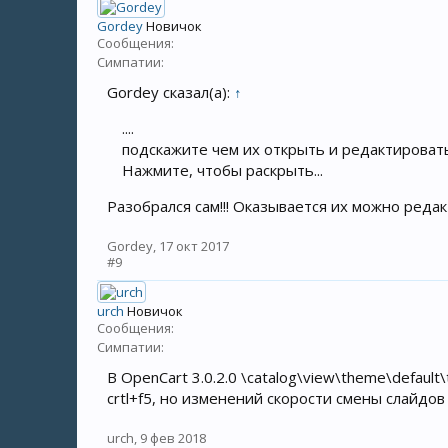
Gordey
Новичок
Сообщения:
Симпатии:
Gordey сказал(а):
↑
....
подскажите чем их открыть и редактироват
Нажмите, чтобы раскрыть...
Разобрался сам!!! Оказывается их можно редак
Gordey
,
17 окт 2017
#9
urch
Новичок
Сообщения:
Симпатии:
В OpenCart 3.0.2.0 \catalog\view\theme\defaul
crtl+f5, но изменений скорости смены слайдов
urch
,
9 фев 2018