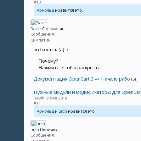
#10
Арнольд
нравится это.
Ravilr
Специалист
Сообщения:
Симпатии:
urch сказал(а):
↑
Почему?
Нажмите, чтобы раскрыть...
Документация OpenCart 3 -> Начало работы
Нужные модули и модификаторы для OpenCar
Ravilr
,
9 фев 2018
#11
Арнольд
и
urch
нравится это.
urch
Новичок
Сообщения: