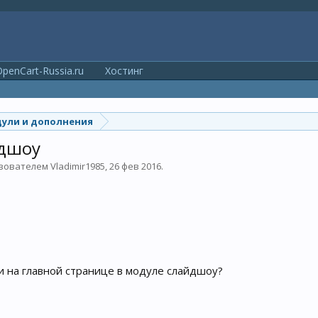
penCart-Russia.ru
Хостинг
ули и дополнения
йдшоу
ьзователем
Vladimir1985
,
26 фев 2016
.
и на главной странице в модуле слайдшоу?