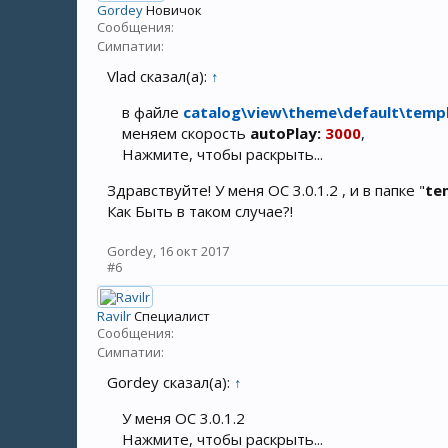
Gordey
Новичок
Сообщения:
Симпатии:
Vlad сказал(а):
↑
в файле
catalog\view\theme\default\templ
меняем скорость
autoPlay:
3000
,
Нажмите, чтобы раскрыть...
Здравствуйте! У меня OC 3.0.1.2 , и в папке "
te
Как Быть в таком случае?!
Gordey
,
16 окт 2017
#6
Ravilr
Специалист
Сообщения:
Симпатии:
Gordey сказал(а):
↑
У меня OC 3.0.1.2
Нажмите, чтобы раскрыть...