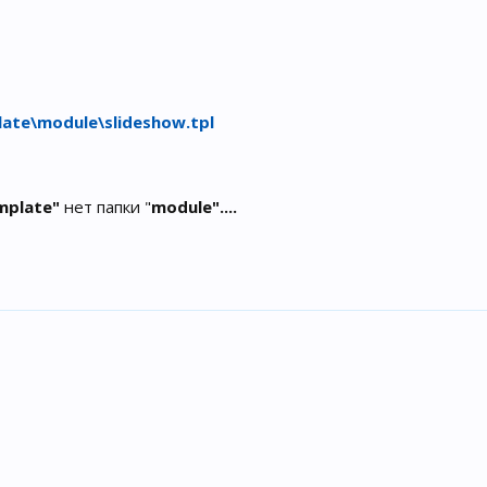
ate\module\slideshow.tpl
mplate"
нет папки "
module"....