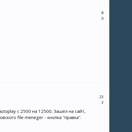
8
0
23
3
utoplay c 2500 на 12500. Зашел на сайт,
кого file meneger - кнопка "правка".