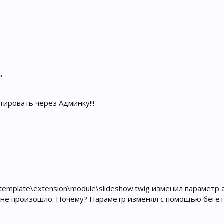
ь
тировать через Админку!!!
t\template\extension\module\slideshow.twig изменил параметр a
 не произошло. Почему? Параметр изменял с помощью бегетовс