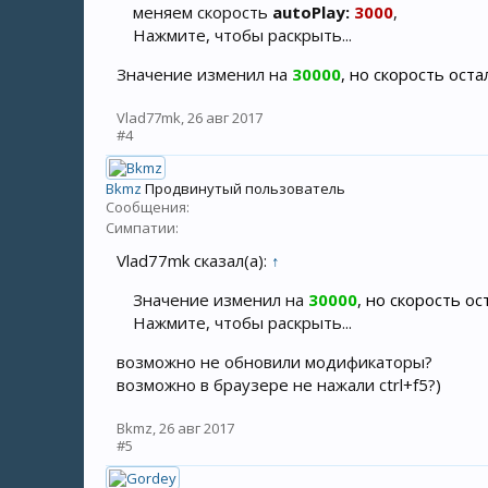
меняем скорость
autoPlay:
3000
,
Нажмите, чтобы раскрыть...
Значение изменил на
30000
, но скорость ост
Vlad77mk
,
26 авг 2017
#4
Bkmz
Продвинутый пользователь
Сообщения:
Симпатии:
Vlad77mk сказал(а):
↑
Значение изменил на
30000
, но скорость о
Нажмите, чтобы раскрыть...
возможно не обновили модификаторы?
возможно в браузере не нажали ctrl+f5?)
Bkmz
,
26 авг 2017
#5