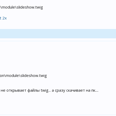
n\module\slideshow.twig
t 2x
ion\module\slideshow.twig
 открывает файлы twig... а сразу скачивает на пк....