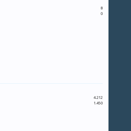
8
0
4.212
1.450