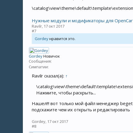
\catalog\view\theme\default\template\extensio
Нужные модули и модификаторы для OpenCar
Ravilr
,
17 окт 2017
#7
Gordey
нравится это.
Gordey
Новичок
Сообщения:
Симпатии:
Ravilr сказал(а):
↑
\catalog\view\theme\default\template\extens
Нажмите, чтобы раскрыть...
Нашел!!! вот только мой файл менеджер beget не
подскажите чем их открыть и редактировать
Gordey
,
17 окт 2017
#8