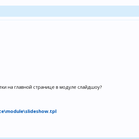
тки на главной странице в модуле слайдшоу?
te\module\slideshow.tpl