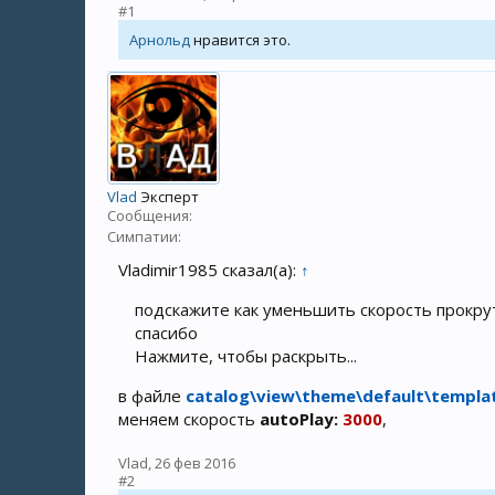
#1
Арнольд
нравится это.
Vlad
Эксперт
Сообщения:
Симпатии:
Vladimir1985 сказал(а):
↑
подскажите как уменьшить скорость прокру
спасибо
Нажмите, чтобы раскрыть...
в файле
catalog\view\theme\default\templa
меняем скорость
autoPlay:
3000
,
Vlad
,
26 фев 2016
#2