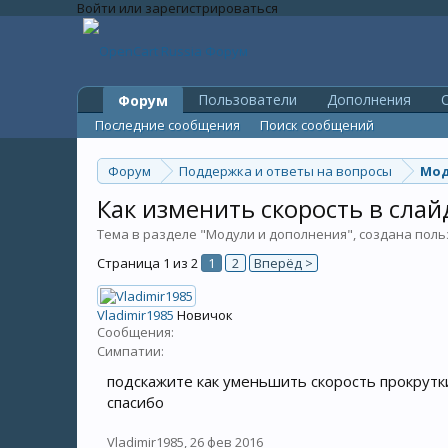
Войти или зарегистрироваться
Пользователи
Дополнения
O
Форум
Последние сообщения
Поиск сообщений
Форум
Поддержка и ответы на вопросы
Мод
Как изменить скорость в сла
Тема в разделе "
Модули и дополнения
", создана пол
Страница 1 из 2
1
2
Вперёд >
Vladimir1985
Новичок
Сообщения:
Симпатии:
подскажите как уменьшить скорость прокрутк
спасибо
Vladimir1985
,
26 фев 2016