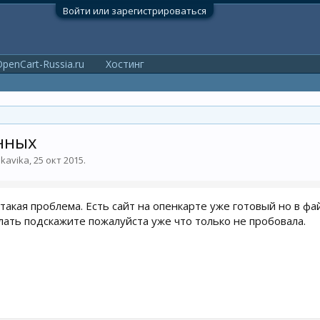
Войти или зарегистрироваться
penCart-Russia.ru
Хостинг
нных
ikavika
,
25 окт 2015
.
такая проблема. Есть сайт на опенкарте уже готовый но в фа
елать подскажите пожалуйста уже что только не пробовала.