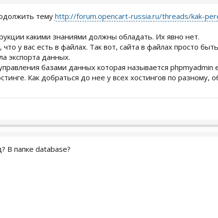
родолжить тему
http://forum.opencart-russia.ru/threads/kak-pere
рукции какими знаниями должны обладать. Их явно нет.
 что у вас есть в файлах. Так вот, сайта в файлах просто быт
а экспорта данных.
управления базами данных которая называется phpmyadmin е
остинге. Как добраться до нее у всех хостингов по разному,
? В папке database?