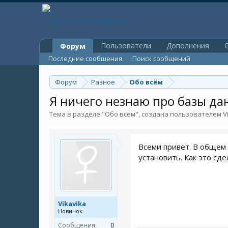
Пользователи
Дополнения
O
Форум
Последние сообщения
Поиск сообщений
Форум
Разное
Обо всём
Я ничего незнаю про базы да
Тема в разделе "
Обо всём
", создана пользователем
V
Всеми привет. В общем 
установить. Как это сд
Vikavika
Новичок
Сообщения:
0