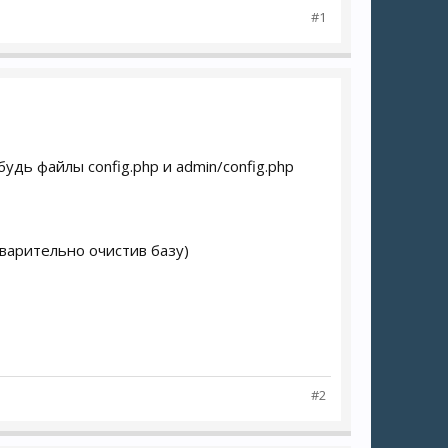
#1
удь файлы config.php и admin/config.php
варительно очистив базу)
#2