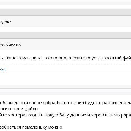
верно?
рта данных.
а вашего магазина, то это оно, а если это установочный файл
сы!
т базы данных через phpadmin, то файл будет с расширением 
осите свои файлы.
йте хостера создать новую базу данных и через панель php
азобраться помаленьку можно.