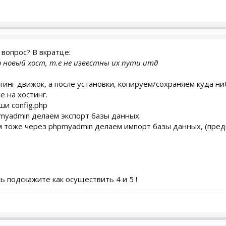
 вопрос? В вкратце:
о новый хост, т.е не известны их пути итд
тинг движок, а после установки, копируем/сохраняем куда ниб
е на хостинг.
ши config.php
pmyadmin делаем экспорт базы данных.
ам тоже через phpmyadmin делаем импорт базы данных, (пред
ь подскажите как осуществить 4 и 5 !