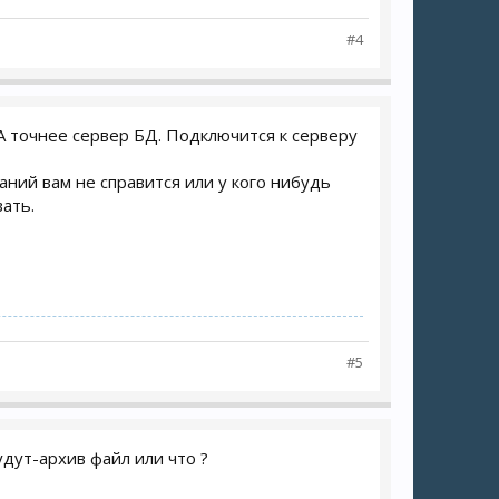
#4
А точнее сервер БД. Подключится к серверу
аний вам не справится или у кого нибудь
ать.
#5
дут-архив файл или что ?