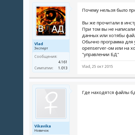
Почему нельзя было п
Вы же прочитали в инст
При том вы не написали,
данных или хотябы файл
Обычно программа для 
Vlad
openserver-ом или на х
Эксперт
"управлении БД"
Сообщения:
4.161
Vlad
,
25 окт 2015
Симпатии:
1.013
Где находятся файлы бд
Vikavika
Новичок