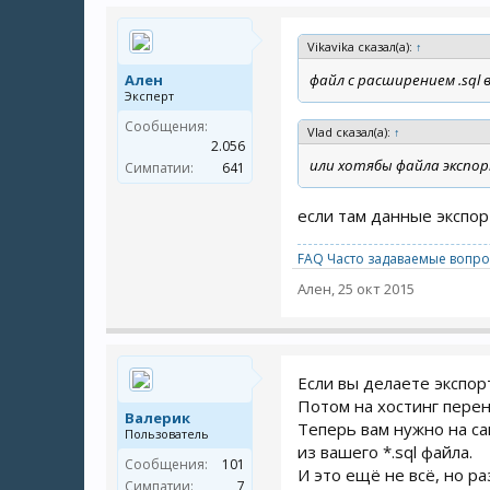
Vikavika сказал(а):
↑
Ален
файл с расширением .sql 
Эксперт
Сообщения:
Vlad сказал(а):
↑
2.056
или хотябы файла экспо
Симпатии:
641
если там данные экспорт
FAQ Часто задаваемые вопро
Ален
,
25 окт 2015
Если вы делаете экспор
Потом на хостинг перен
Валерик
Теперь вам нужно на са
Пользователь
из вашего *.sql файла.
Сообщения:
101
И это ещё не всё, но р
Симпатии:
7