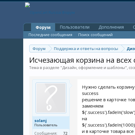
Пользователи
Дополнения
O
Форум
Последние сообщения
Поиск сообщений
Форум
Поддержка и ответы на вопросы
Диз
Исчезающая корзина на всех 
Тема в разделе "
Дизайн, оформление и шаблоны
", с
Нужно сделать корзину 
success
решение в карточке това
заменяем
$('.success').fadeIn('slow')
на
solanj
$('.success').fadeIn(1000
Пользователь
и в карточке товара все
Сообщения:
72