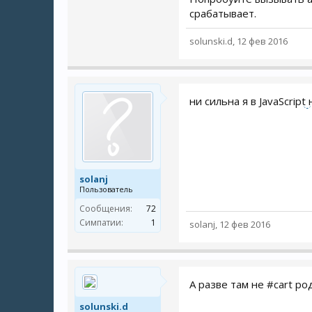
срабатывает.
solunski.d
,
12 фев 2016
ни сильна я в JavaScript
solanj
Пользователь
Сообщения:
72
Симпатии:
1
solanj
,
12 фев 2016
А разве там не #cart р
solunski.d