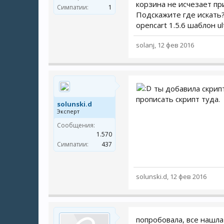
корзина не исчезает при
Симпатии:
1
Подскажите где искать? 
opencart 1.5.6 шаблон u
solanj
,
12 фев 2016
ты добавила скрипт
прописать скрипт туда.
solunski.d
Эксперт
Сообщения:
1.570
Симпатии:
437
solunski.d
,
12 фев 2016
попробовала, все нашла