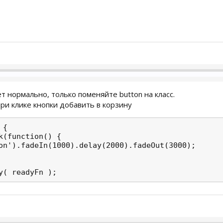
т нормально, только поменяйте button на класс.
ри клике кнопки добавить в корзину
{

k(function() {

on').fadeIn(1000).delay(2000).fadeOut(3000);

y( readyFn );