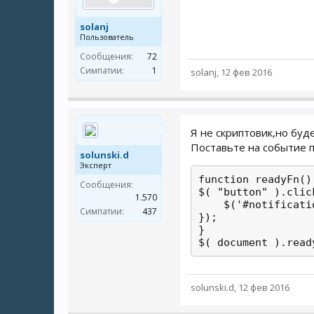
solanj
Пользователь
Сообщения:
72
Симпатии:
1
solanj
,
12 фев 2016
Я не скриптовик,но буде
Поставьте на событие п
solunski.d
Эксперт
function readyFn() 
Сообщения:
$( "button" ).clic
1.570
    $('#notificati
Симпатии:
437
});

}

$( document ).read
solunski.d
,
12 фев 2016