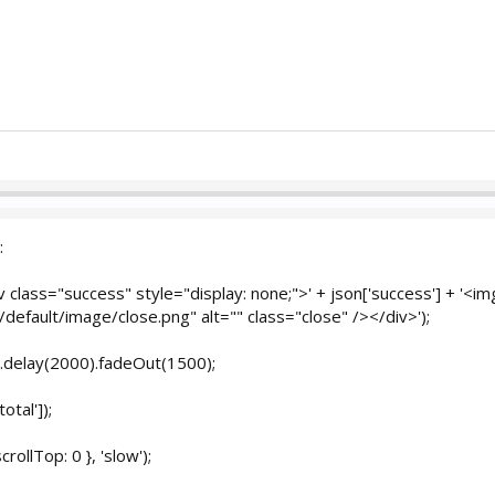
:
div class="success" style="display: none;">' + json['success'] + '<im
efault/image/close.png" alt="" class="close" /></div>');
).delay(2000).fadeOut(1500);
otal']);
rollTop: 0 }, 'slow');