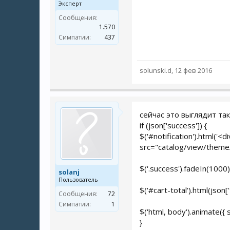
Эксперт
Сообщения:
1.570
Симпатии:
437
solunski.d
,
12 фев 2016
сейчас это выглядит так
if (json['success']) {
$('#notification').html('<
src="catalog/view/theme/d
$('.success').fadeIn(1000
solanj
Пользователь
$('#cart-total').html(json['t
Сообщения:
72
Симпатии:
1
$('html, body').animate({ sc
}