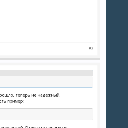
#3
прошло, теперь не надежный.
есть пример:
 с проверкой. Отловите почему не