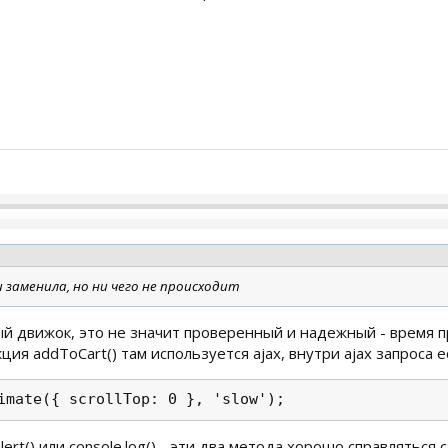
 заменила, но ни чего не происходит
ый движок, это не значит проверенный и надежный - время 
кция addToCart() там используется ajax, внутри ajax запроса 
imate({ scrollTop: 0 }, 'slow'); 
rt() или console.log() - эти два метода хорошо справляться