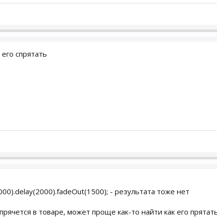
е его спрятать
n(1000).delay(2000).fadeOut(1500); - результата тоже нет
 прячется в товаре, может проще как-то найти как его прятат