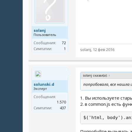
solanj
Пользователь
Сообщения:
72
Симпатии:
1
solanj
,
12 фев 2016
solanj сказал(а):
↑
solunski.d
попробовала, все нашла и
Эксперт
Сообщения:
1. Вы используете стар
1.570
2. в common.js есть фун
Симпатии:
437
$('html, body').an
Попробуйте вызывать ale