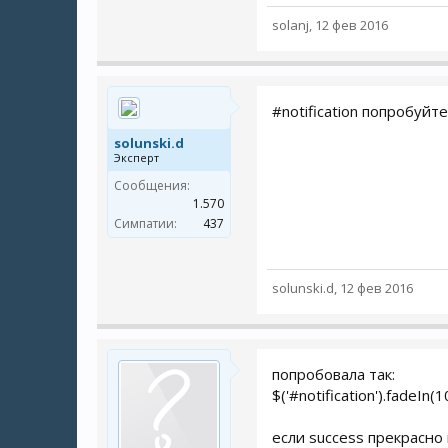
solanj
,
12 фев 2016
#notification попробуйт
solunski.d
Эксперт
Сообщения:
1.570
Симпатии:
437
solunski.d
,
12 фев 2016
попробовала так:
$('#notification').fadeI
если success прекрасно