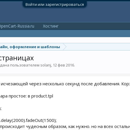
Войти или зарегистрироваться
penCart-Russia.ru
Хостинг
айн, оформление и шаблоны
страницах
оздана пользователем
solanj
,
12 фев 2016
.
исчезающей через несколько секунд после добавления. Корз
ра простое: в product.tpl
;
).delay(2000).fadeOut(1500);
 происходит чудесным образом, как нужно. но на всех осталь