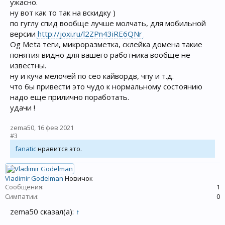
ужасно.
ну вот как то так на вскидку )
по гуглу спид вообще лучше молчать, для мобильной
версии
http://joxi.ru/l2ZPn43iRE6QNr
Og Meta теги, микроразметка, склейка домена такие
понятия видно для вашего работника вообще не
известны.
ну и куча мелочей по сео кайвордв, чпу и т.д.
что бы привести это чудо к нормальному состоянию
надо еще прилично поработать.
удачи !
zema50
,
16 фев 2021
#3
fanatic
нравится это.
Vladimir Godelman
Новичок
Сообщения:
1
Симпатии:
0
zema50 сказал(а):
↑