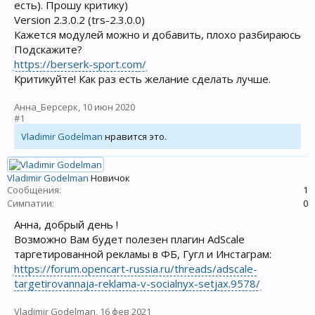
есть). Прошу критику)
Version 2.3.0.2 (trs-2.3.0.0)
Кажется модулей можно и добавить, плохо разбираюсь
Подскажите?
https://berserk-sport.com/
Критикуйте! Как раз есть желание сделать лучше.
Анна_Берсерк
,
10 июн 2020
#1
Vladimir Godelman
нравится это.
Vladimir Godelman
Новичок
Сообщения:
1
Симпатии:
0
Анна, добрый день !
Возможно Вам будет полезен плагин AdScale
таргетированной рекламы в ФБ, Гугл и Инстаграм:
https://forum.opencart-russia.ru/threads/adscale-
targetirovannaja-reklama-v-socialnyx-setjax.9578/
Vladimir Godelman
,
16 фев 2021