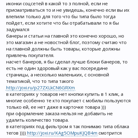
иконки соцсетей в какой то з полной, если не
присматриваться то и не увидешь, конечно если вы их
влепили только для того что бы типа было тогда
пойдет, если хотите что бы отрабатывали то я бы
задумался
банеры и статьи на главной это конечно хорошо, но
это магазин а не новостной блог, поэтому считаю что
на главной должны быть товары, которые должны
привлечь покупателя.
насчет банеров, я бы сделал лучше блоки банеров, то
есть не один здоровый как у вас посередине
страницы, а несколько маленьких, с основной
тематикой, что то типа такого
http://joxi.ru/p27ZXLkCN6GRXm
в категориях у товаров нет кнопки купить в 1 клик, а
многие особенно те кто покупает с мобилы пользуются
только ей, ее нет даже в карточке товара )))
при оформление заказа нельзя не добавить не
удалить количество товара.
в категориях под фильтром я так понимаю типа облака
тегов ))))
http://joxi.ru/KAg5OMpuKJQB4m
смотрится