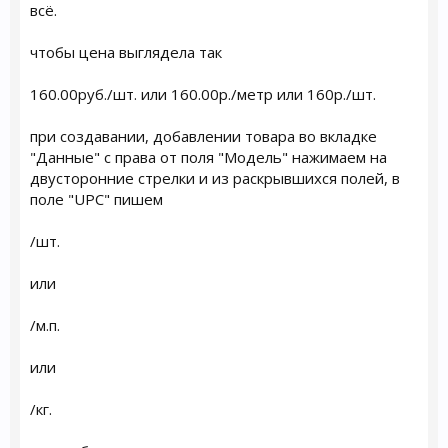
всё.
чтобы цена выглядела так
160.00руб./шт. или 160.00р./метр или 160р./шт.
при создавании, добавлении товара во вкладке
"Данные" с права от поля "Модель" нажимаем на
двусторонние стрелки и из раскрывшихся полей, в
поле "UPC" пишем
/шт.
или
/м.п.
или
/кг.