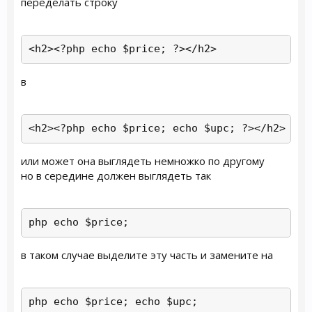
переделать строку
<h2><?php echo $price; ?></h2>
в
<h2><?php echo $price; echo $upc; ?></h2>
или может она выглядеть немножко по другому
но в середине должен выглядеть так
php echo $price;
в таком случае выделите эту часть и замените на
php echo $price; echo $upc;