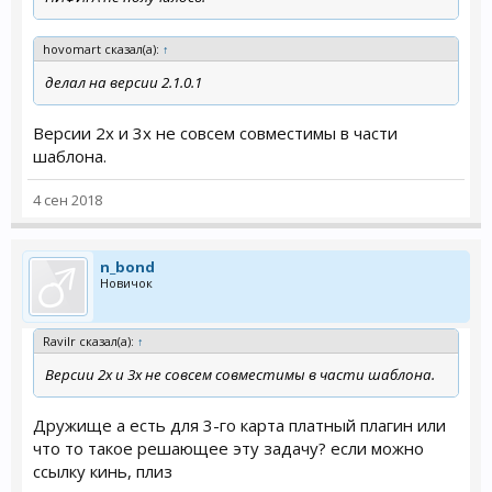
добавить
hovomart сказал(а):
↑
делал на версии 2.1.0.1
$data['upc'] = $product_info['upc'];
Версии 2х и 3х не совсем совместимы в части
в файле
catalog/view/theme/ВАША
шаблона.
ТЕМА/template/product/
product.tpl
4 сен 2018
переделать строку
n_bond
<h2><?php echo $price; ?></h2>
Новичок
в
Ravilr сказал(а):
↑
Версии 2х и 3х не совсем совместимы в части шаблона.
<h2><?php echo $price; echo $upc; ?></h2>
Дружище а есть для 3-го карта платный плагин или
или может она выглядеть немножко по другому
что то такое решающее эту задачу? если можно
но в середине должен выглядеть так
ссылку кинь, плиз