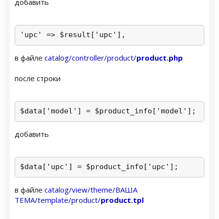
добавить
'upc' => $result['upc'],
в файле
catalog/controller/product/
product.php
после строки
$data['model'] = $product_info['model'];
добавить
$data['upc'] = $product_info['upc'];
в файле
catalog/view/theme/ВАША
ТЕМА/template/product/
product.tpl