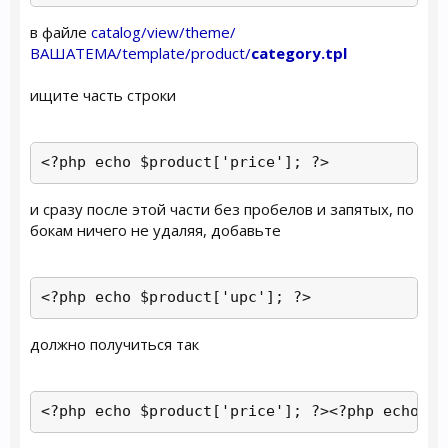
в файле
catalog/view/theme/
ВАШАТЕМА/template/product/
category.tpl
ищите часть строки
<?php echo $product['price']; ?>
и сразу после этой части без пробелов и запятых, по
бокам ничего не удаляя, добавьте
<?php echo $product['upc']; ?>
должно получиться так
<?php echo $product['price']; ?><?php echo $p