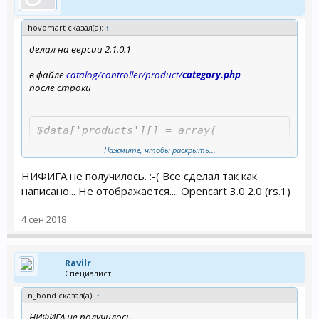
hovomart сказал(а):
↑
делал на версии 2.1.0.1
в файле
catalog/controller/product/
category.php
после строки
$data['products'][] = array(
Нажмите, чтобы раскрыть...
добавить
НИФИГА не получилось. :-( Все сделал так как
написано... Не отображается.... Opencart 3.0.2.0 (rs.1)
'upc' => $result['upc'],
4 сен 2018
в файле
catalog/controller/product/
product.php
после строки
Ravilr
Специалист
n_bond сказал(а):
↑
$data['model'] = $product_info['model'];
НИФИГА не получилось.