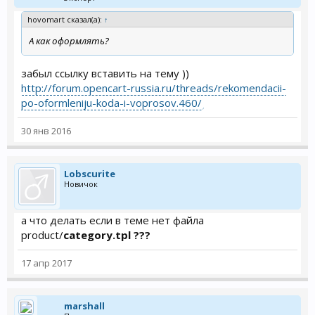
hovomart сказал(а):
↑
А как оформлять?
забыл ссылку вставить на тему ))
http://forum.opencart-russia.ru/threads/rekomendacii-
po-oformleniju-koda-i-voprosov.460/
30 янв 2016
Lobscurite
Новичок
а что делать если в теме нет файла
product/
category.tpl ???
17 апр 2017
marshall