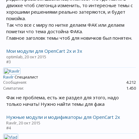
движке чтоб слегонца изменить, то интересные темы с
хорошими решениями реально затеряются, и будет
помойка.
Так что все с миру по нитке делаем ФАК или делаем
пометки что тема достойна ФАКа.
Главное заголовк темы чтоб для новичков был понятен.
Мои модули для OpenCart 2x и 3x
optimlab
,
20 окт 2015
#3
Ravilr
Специалист
Сообщения:
4.212
Симпатии:
1.450
Фак не проблема, есть же раздел для этого, надо
только начать! Нужно найти темы для фака
Нужные модули и модификаторы для OpenCart 2x
Ravilr
,
20 окт 2015
#4