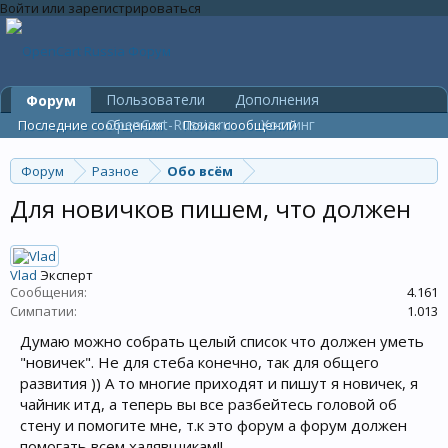
Войти или зарегистрироваться
Пользователи
Дополнения
Форум
OpenCart-Russia.ru
Хостинг
Последние сообщения
Поиск сообщений
Форум
Разное
Обо всём
Для новичков пишем, что должен
Vlad
Эксперт
Сообщения:
4.161
Симпатии:
1.013
Думаю можно собрать целый список что должен уметь
"новичек". Не для стеба конечно, так для общего
развития )) А то многие приходят и пишут я новичек, я
чайник итд, а теперь вы все разбейтесь головой об
стену и помогите мне, т.к это форум а форум должен
помогать всем халявщикам!!