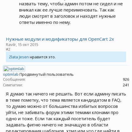
назвать тему, чтобы админ потом не сидел и не
вникал как ее лучше переименовать. Так как
люди смотрят в заголовок и находят нужные
ответы именно по нему.
Нужные модули и модификаторы для OpenCart 2x
Ravilr
,
15 окт 2015
#2
Zlata Jesen
нравится это.
optimlab
Продвинутый пользователь
Сообщения:
926
Симпатии:
241
Я думаю так ничего не решить. Вот если админу писать
в теме пометку, что тема является кандидатом в FAQ,
то думаю можно от большинства избитых вопросов
уйти, не забивать форум этими темами клонами про
одно и тоже. Если так каждый посетитель будет
задавать фигню ничего не значащую в области
редактирования шаблонов, хтмл или что где найти в