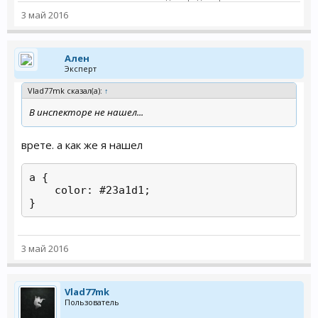
3 май 2016
Ален
Эксперт
Vlad77mk сказал(а):
↑
В инспекторе не нашел...
врете. а как же я нашел
a {

    color: #23a1d1;

}
3 май 2016
Vlad77mk
Пользователь