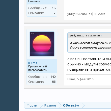
Новичок
Сообщения:
18
Симпатии:
2
yuriy.mazura
,
5 фев 2016
yuriy.mazura сказал(а):
↑
А как насчет модулей? Я
После установки указанн
а вот вы поставьте и мы
Bkmz
обычно - модули совмес
Продвинутый
подправить и придется.
пользователь
Сообщения:
440
Bkmz
,
5 фев 2016
Симпатии:
106
Форум
Разное
Обо всём