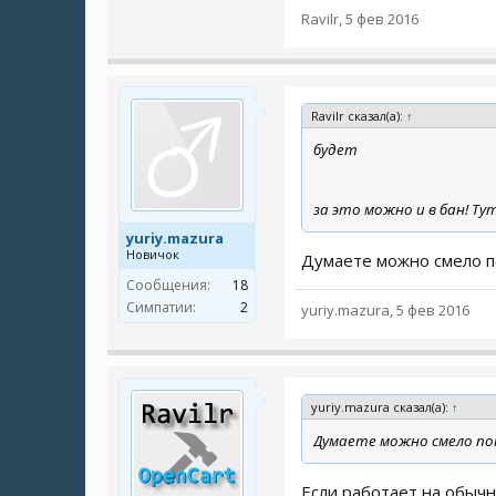
Ravilr
,
5 фев 2016
Ravilr сказал(а):
↑
будет
за это можно и в бан! Тут
yuriy.mazura
Новичок
Думаете можно смело п
Сообщения:
18
Симпатии:
2
yuriy.mazura
,
5 фев 2016
yuriy.mazura сказал(а):
↑
Думаете можно смело по
Если работает на обычн