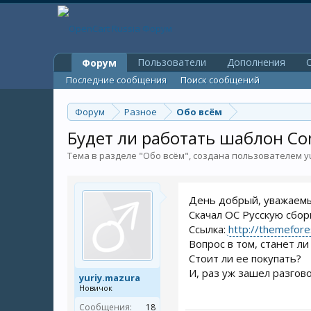
Пользователи
Дополнения
O
Форум
Последние сообщения
Поиск сообщений
Форум
Разное
Обо всём
Будет ли работать шаблон Com
Тема в разделе "
Обо всём
", создана пользователем
y
День добрый, уважаем
Скачал OC Русскую сбор
Ссылка:
http://themefor
Вопрос в том, станет ли
Стоит ли ее покупать?
И, раз уж зашел разгово
yuriy.mazura
Новичок
Сообщения:
18