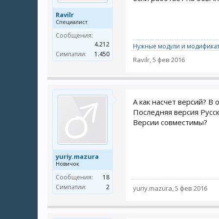
Ravilr
Специалист
Сообщения:
4.212
Нужные модули и модификат
Симпатии:
1.450
Ravilr
,
5 фев 2016
А как насчет версий? В
Последняя версия Русско
Версии совместимы?
yuriy.mazura
Новичок
Сообщения:
18
Симпатии:
2
yuriy.mazura
,
5 фев 2016