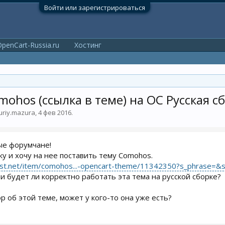
Войти или зарегистрироваться
penCart-Russia.ru
Хостинг
ohos (ссылка в теме) на OC Русская с
uriy.mazura
,
4 фев 2016
.
ые форумчане!
ку и хочу на нее поставить тему Comohos.
est.net/item/comohos...-opencart-theme/11342350?s_phrase=&
 и будет ли корректно работать эта тема на русской сборке?
р об этой теме, может у кого-то она уже есть?