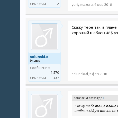
Симпатии:
2
yuriy.mazura
,
4 фев 2016
Скажу тебе так, в план
хороший шаблон 48$ уж
solunski.d
Эксперт
Сообщения:
1.570
solunski.d
,
5 фев 2016
Симпатии:
437
solunski.d сказал(а):
↑
Скажу тебе так, в плане
шаблон 48$ уж точно не