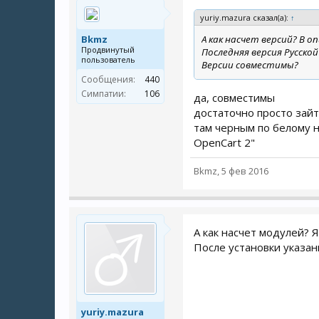
yuriy.mazura сказал(а):
↑
Bkmz
А как насчет версий? В 
Продвинутый
Последняя версия Русской 
пользователь
Версии совместимы?
Сообщения:
440
Симпатии:
106
да, совместимы
достаточно просто зайт
там черным по белому н
OpenCart 2"
Bkmz
,
5 фев 2016
А как насчет модулей? 
После установки указан
yuriy.mazura