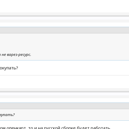
 не варез-ресурс.
окупать?
купать?
ом опенкарт, то и на русской сборке будет работать.