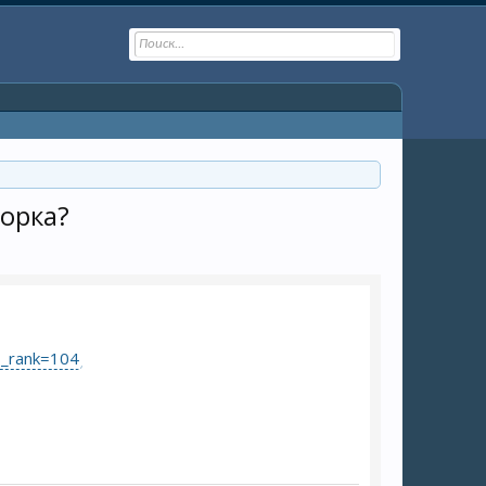
борка?
s_rank=104