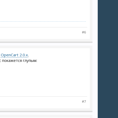
#6
,
OpenCart 2.0.x
.
с покажется глупым:
#7