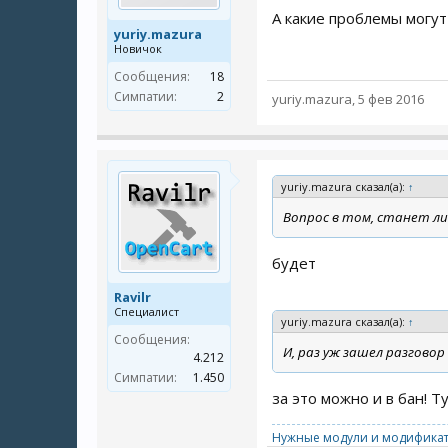
А какие проблемы могут
yuriy.mazura
Новичок
Сообщения:
18
Симпатии:
2
yuriy.mazura
,
5 фев 2016
yuriy.mazura сказал(а):
↑
Вопрос в том, станет ли
будет
Ravilr
Специалист
yuriy.mazura сказал(а):
↑
Сообщения:
И, раз уж зашел разговор
4.212
Симпатии:
1.450
за это можно и в бан! Т
Нужные модули и модификат