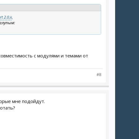
t 2.0.x
.
 глупым:
совместимость с модулями и темами от
#8
торые мне подойдут.
ботать?