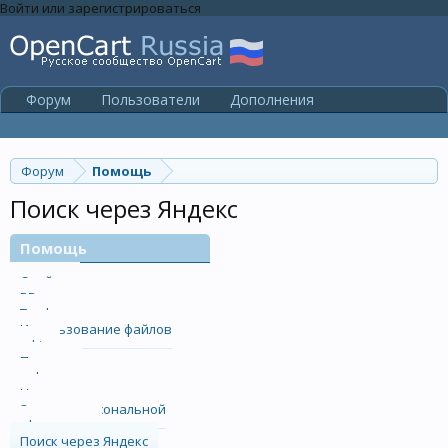
Войти или зарегистрироваться
Форум
Пользователи
Дополнения
OpenCart-Russia.ru
Хостинг
Форум
Помощь
Поиск через Яндекс
Помощь
Смайлы
BB-коды
Трофеи
Использование файлов
cookie
Политика
конфиденциальности
Условия и правила
Защита персональной
информации
Поиск через Яндекс