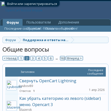
Войти или зарегистрироваться
Пользователи
Дополнения
Форум
OpenCart-Russia.ru
Хостинг
Последние сообщения
Поиск сообщений
Форум
Поддержка и ответы на вопросы
Общие вопросы
< Назад
1
2
3
4
5
6
→
163
Вперёд >
Последнее
Заголовок
сообщение
Свернуть OpenCart Lightning
Lyubov89
1 апр 2026
Ответов:
1
Как убрать категорию из левого (sidebar)
меню. Opencart 3
blazerok