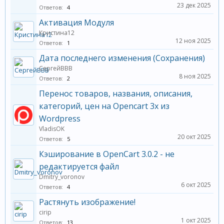
23 дек 2025
Ответов:
4
Активация Модуля
Кристина12
12 ноя 2025
Ответов:
1
Дата последнего изменения (Сохранения)
СергейВВВ
8 ноя 2025
Ответов:
2
Перенос товаров, названия, описания,
категорий, цен на Opencart 3x из
Wordpress
VladisOK
20 окт 2025
Ответов:
5
Кэширование в OpenCart 3.0.2 - не
редактируется файл
Dmitry_voronov
6 окт 2025
Ответов:
4
Растянуть изображение!
cirip
1 окт 2025
Ответов:
13