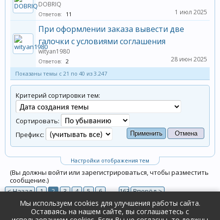
DOBRIQ
1 июл 2025
Ответов:
11
При оформлении заказа вывести две
галочки с условиями соглашения
wityan1980
28 июн 2025
Ответов:
2
Показаны темы с 21 по 40 из 3.247
Критерий сортировки тем:
Сортировать:
Префикс:
Настройки отображения тем
(Вы должны войти или зарегистрироваться, чтобы разместить
сообщение.)
< Назад
1
2
3
4
5
6
→
163
Вперёд >
Мы используем cookies для улучшения работы сайта.
Оставаясь на нашем сайте, вы соглашаетесь с
Форум
Поддержка и ответы на вопросы
использованием cookies. Если Вы не согласны, то должны